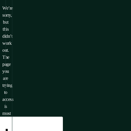
We’re
sorry,
but
this
didn’t
work
out.
The
page
you
are
trying
to
access
is
most
likely
unavailable.