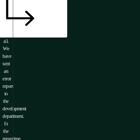
Or
it
doesn’t
exist
at
all.
We
have
sent
an
error
report
to
the
development
department.
In
the
meantime,