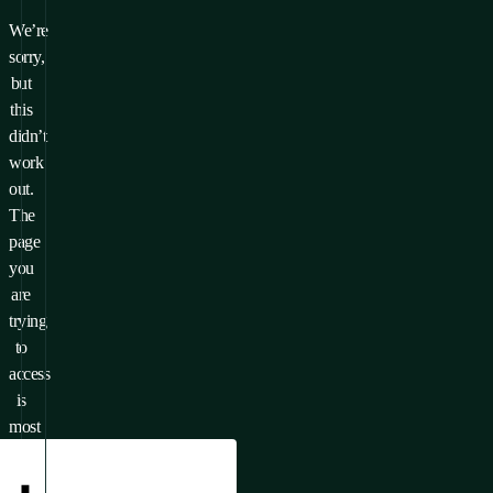
We’re
sorry,
but
this
didn’t
work
out.
The
page
you
are
trying
to
access
is
most
likely
unavailable.