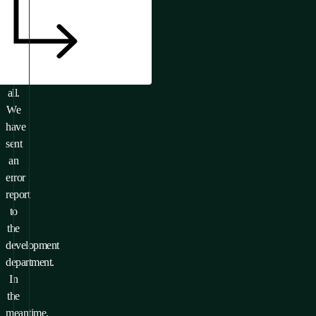
Or
it
doesn’t
exist
at
all.
We
have
sent
an
error
report
to
the
development
department.
In
the
meantime,