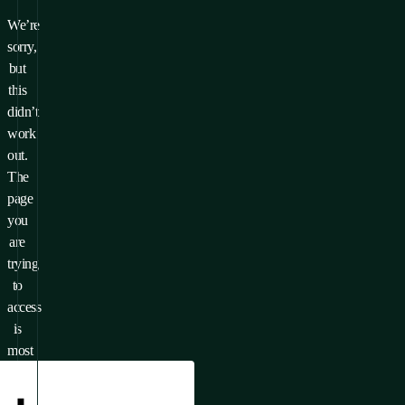
We’re
sorry,
but
this
didn’t
work
out.
The
page
you
are
trying
to
access
is
most
likely
unavailable.