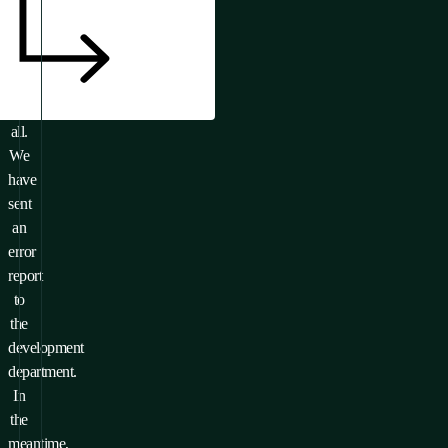
Or
it
doesn’t
exist
at
all.
We
have
sent
an
error
report
to
the
development
department.
In
the
meantime,