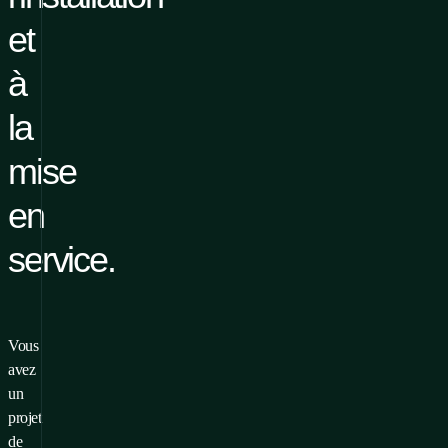
et
à
la
mise
en
service.
Vous
avez
un
projet
de