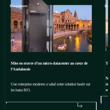
Datacenters
Dat
Mise en œuvre d’un micro-datacenter au cœur de
Te
l’Andalousie
No
Une entreprise moderne a salué notre solution basée sur
ré
les baies RF1.
mo
E
EN SAVOIR PLUS