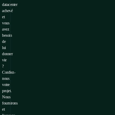
datacenter
achevé
et
vous
avez
besoin
de
lui
donner
vie
?
Confiez-
nous
votre
projet.
Nous
fournirons
et