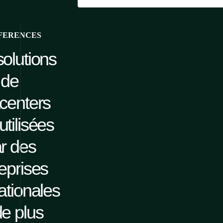
FERENCES
olutions
de
centers
utilisées
r des
eprises
ationales
de plus