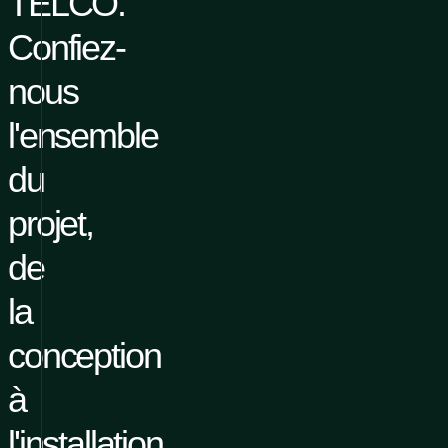
TELCO.
Confiez-
nous
l'ensemble
du
projet,
de
la
conception
à
l'installation