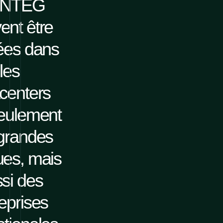
NTEG
ent être
ées dans
les
centers
eulement
grandes
es, mais
si des
eprises