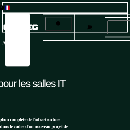
Česky
English
Français
Produits
Deutsch
ACCUEIL
/
SOLUTIONS
/
INFRASTRUCTURE POUR LES SALL
Italiano
Solutions
Русский
Español
Services et support
À propos de nous
pour les salles IT
Carrière
ion complète de l'infrastructure
 dans le cadre d'un nouveau projet de