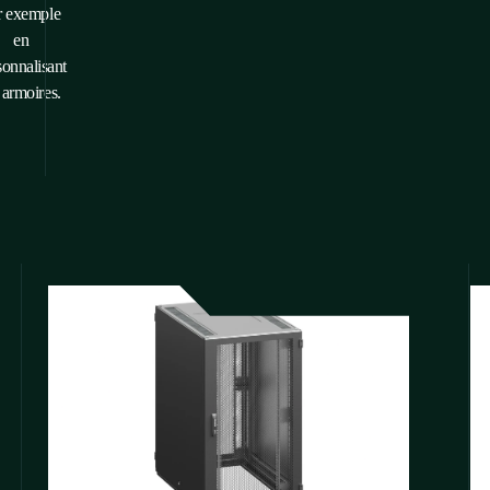
r exemple
en
sonnalisant
 armoires.