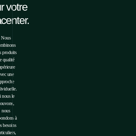
r votre
center.
Nous
ombinons
s produits
e qualité
upérieure
vec une
pproche
ividuelle.
i
nous le
ouvons,
nous
pondons à
s besoins
rticuliers,