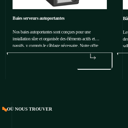
Baies serveurs autoportantes
Bâ
Nos baies autoportantes sont conçues pour une
Les
installation sûre et organisée des éléments actifs et
des
passifs, y compris le câblage nécessaire. Notre offre
sal
comprend deux séries principales de baies de données
— PREMIUM et iSEVEN, qui satisferont même les
EN SAVOIR PLUS
E
exigences les plus élevées en matière d'installation
d'équipements TIC et de télécommunications.
OÙ NOUS TROUVER