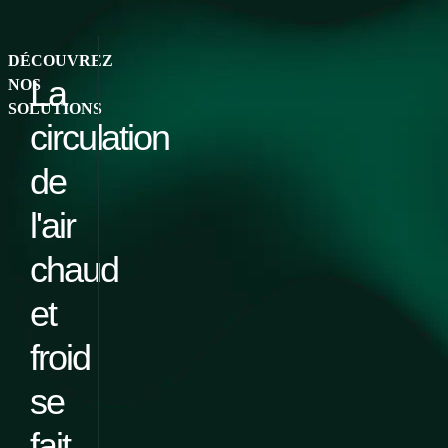
DÉCOUVREZ
La
NOS
SOLUTIONS
circulation
de
l'air
chaud
et
froid
se
fait