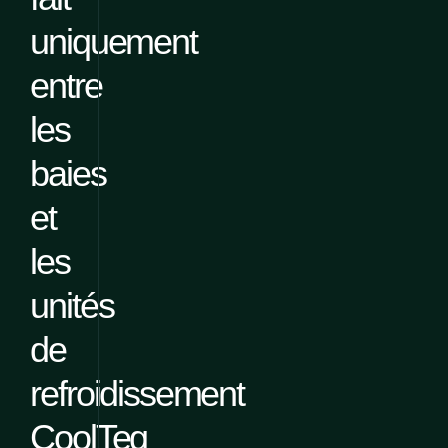
uniquement
entre
les
baies
et
les
unités
de
refroidissement
CoolTeg