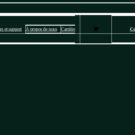
es et support
À propos de nous
Carrière
Co
Paramètres des cookies et de la
confidentialité
Ce site web utilise des cookies pour fournir des services, personnaliser
les publicités et analyser le trafic.
Veuillez confirmer que vous acceptez notre
politique en matière de
confidentialité et de cookies
. Vous pouvez modifier vos paramètres à
tout moment.
Oui, je suis d'accord