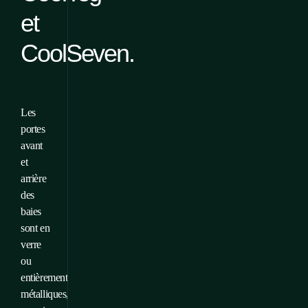
et
CoolSeven.
Les
portes
avant
et
arrière
des
baies
sont en
verre
ou
entièrement
métalliques,