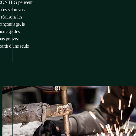
 CONTEG peuvent
sées selon vos
réalisons les
oinçonnage, le
 montage des
ous pouvez
rtir d'une seule