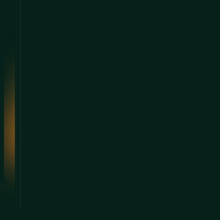
les armoires ? Ou
avez-vous une
question à nous
poser ?
Marie Fonteneau
Technical and Commercial Officer
tel. : +33 1 60 43 43 61
marie.fonteneau@conteg.com