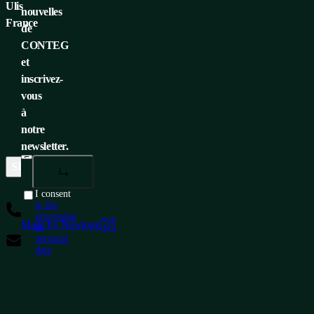
Ulis
nouvelles
France
de
CONTEG
et
inscrivez-
vous
à
notre
newsletter.
SERVICE CLIENTÈLE
SIÈGE DE L'ENTREPRISE
MÉ
I consent
+33 1 60 04 55 90
to the
processing
Made by Newlogic
of
info@conteg.fr
personal
data