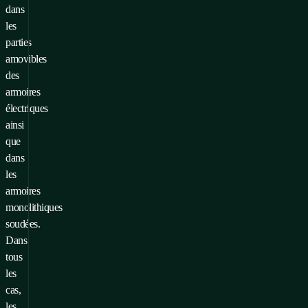
dans
les
parties
amovibles
des
armoires
électriques
ainsi
que
dans
les
armoires
monolithiques
soudées.
Dans
tous
les
cas,
les