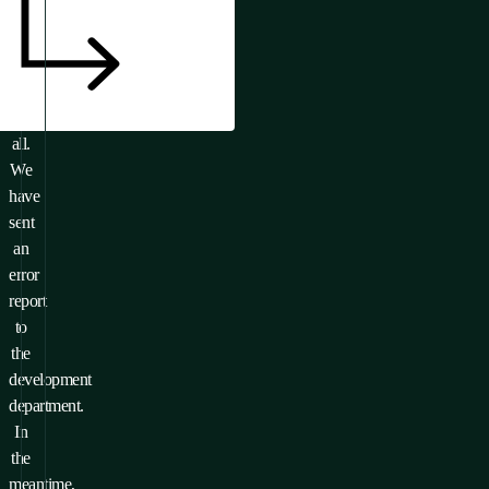
Or
it
doesn’t
exist
at
all.
We
have
sent
an
error
report
to
the
development
department.
In
the
meantime,