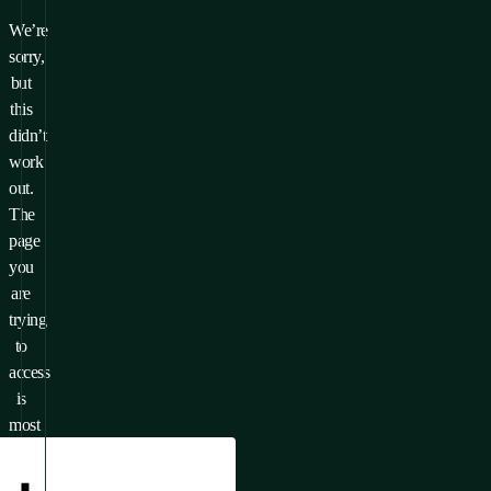
We’re
sorry,
but
this
didn’t
work
out.
The
page
you
are
trying
to
access
is
most
likely
unavailable.