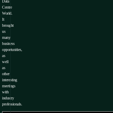
Data
Centre
World.
It
brought
us
many
business
opportunities,
as
well
as
other
interesting
meetings
with
industry
professionals.