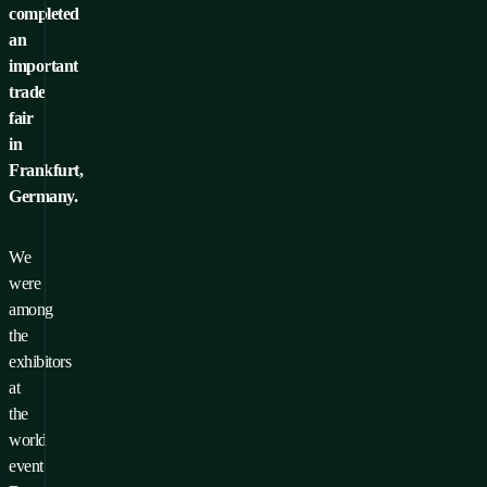
completed
an
important
trade
fair
in
Frankfurt,
Germany.
We
were
among
the
exhibitors
at
the
world
event