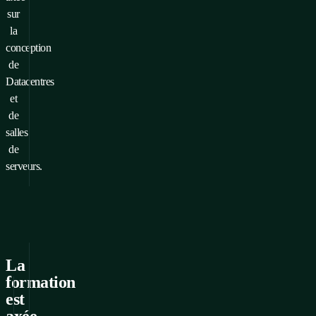
sur
la
conception
de
Datacentres
et
de
salles
de
serveurs.
La
formation
25. 02. 2025
25. 03. 2025
29. 04. 2025
est
9:00
9:00
9:00
axée