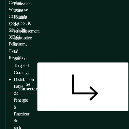
Central
l'utilisation
Warehouse -
d'une
CONTEG,
solution
spol. s r.o., K
de
Silu 2179,
refroidissement
393 01
appropriée
Pelhrimov,
de
Czech
la
Republic
gamme
Targeted
Cooling.
Distribution
Se
fiable
connecter
de
l'énergie
à
l'intérieur
du
rack