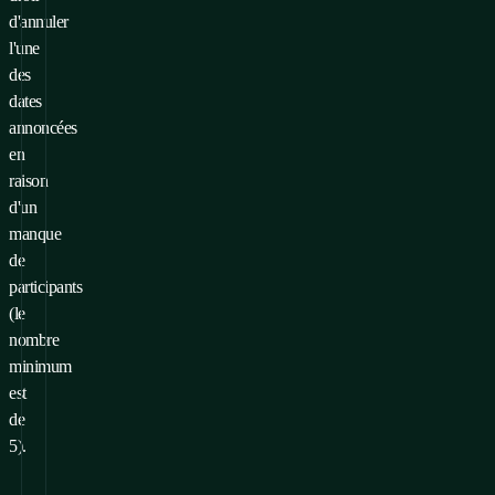
d'annuler
l'une
des
dates
annoncées
en
raison
d'un
manque
de
participants
(le
nombre
minimum
est
de
5).