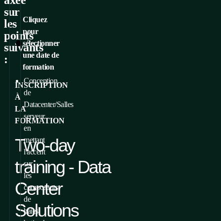
sur
Cliquez
les
pour
points
sélectionner
suivants
une date de
:
formation
Conception
INSCRIPTION
de
À
Datacenter/Salles
LA
serveur
FORMATION
en
Two-day
mettant
l'accent
training - Data
sur
les
Center
composants
de
Solutions
baies,