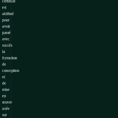
certificat
est
attribué
pour
avoir
passé
avec
succès
la
formation
de
conception
et
de
mise
en
œuvre
axée
sur