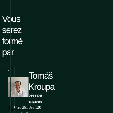
Vous
serez
formé
par
Tomáš
Kroupa
pre-sales
engineer
+420 261 393 520