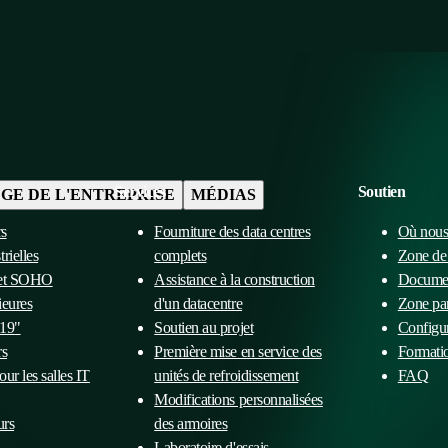
Services
Soutien
ÈGE DE L'ENTREPRISE
MÉDIAS
rs
Fourniture des data centres
Où nous
rielles
complets
Zone de
 et SOHO
Assistance à la construction
Docume
ieures
d'un datacentre
Zone par
 19"
Soutien au projet
Configur
rs
Première mise en service des
Formati
our les salles IT
unités de refroidissement
FAQ
Modifications personnalisées
urs
des armoires
Laboratoire d'essais