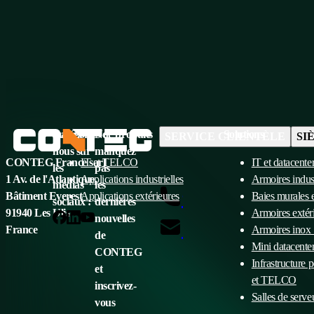
Suivez-
Catégories de produits
Ne
Solutions
SERVICE CLIENTÈLE
SI
nous sur
manquez
CONTEG France sarl
IT et TELCO
IT et datacente
les
pas
1 Av. de l'Atlantique
Applications industrielles
Armoires indust
médias
les
+33 1 60 04 55 90
Bâtiment Everest
Applications extérieures
Baies murales
sociaux :
dernières
91940 Les Ulis
Armoires extér
nouvelles
info@conteg.fr
France
Armoires inox
de
Mini datacente
CONTEG
Infrastructure p
et
et TELCO
inscrivez-
Salles de serve
vous