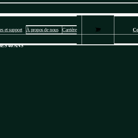
es et support
À propos de nous
Carrière
Co
Paramètres des cookies et de la
ES 40 ANS
confidentialité
Ce site web utilise des cookies pour fournir des services, personnaliser
les publicités et analyser le trafic.
Veuillez confirmer que vous acceptez notre
politique en matière de
confidentialité et de cookies
. Vous pouvez modifier vos paramètres à
tout moment.
Oui, je suis d'accord