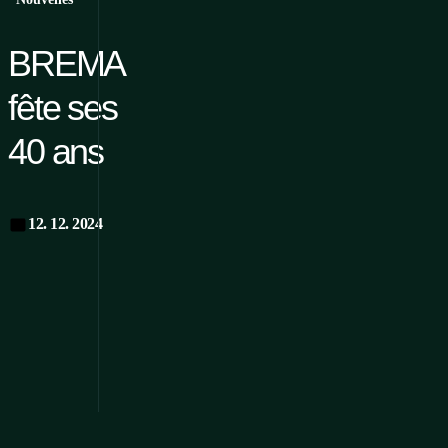
BREMA
fête ses
40 ans
12. 12. 2024