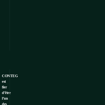
CONTEG
est
fier
d’être
l’un
des