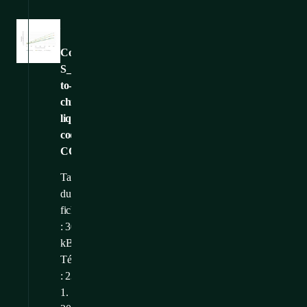
Images
CoolD2C-
S_direct-
to-
chip-
liquid-
cooling_graph-
CONTEG
Taille
du
fichier
: 302,57
kB
Téléchargé
: 23.
1.