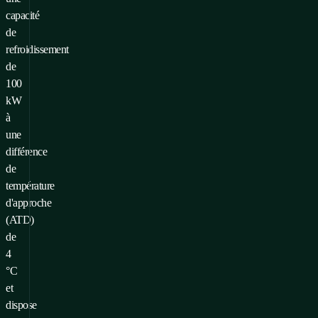
capacité
de
refroidissement
de
100
kW
à
une
différence
de
température
d'approche
(ATD)
de
4
°C
et
dispose