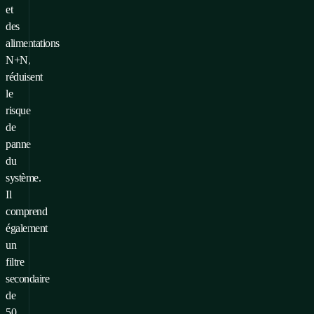
et
des
alimentations
N+N,
réduisent
le
risque
de
panne
du
système.
Il
comprend
également
un
filtre
secondaire
de
50