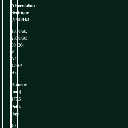
Alimentation
électrique
(V/ph/Hz)
120/1/60,
230/1/50;
90~264
V
AC,
47~63
Hz
Hauteur
(mm)
175,5
Poids
(kg)
40