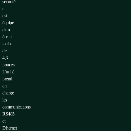
sécurité
et
est
équipé
d'un
écran
tactile
de
4,3
pouces.
L'unité
prend
en
charge
les
communications
RS485
et
Ethernet