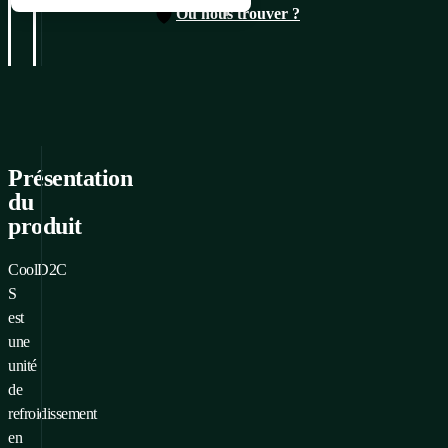
Où nous trouver ?
CoolD2C S
Aller à la demande
Présentation
du
produit
CoolD2C
S
est
une
unité
de
refroidissement
en