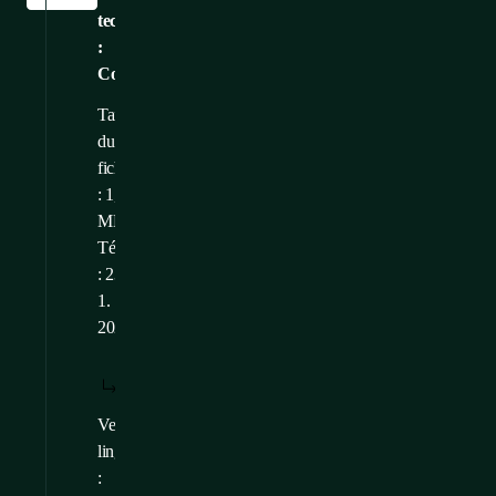
technique
:
CoolD2C
Taille
du
fichier
: 1,38
MB
Téléchargé
: 23.
1.
2026
TÉLÉCHARGER
AFFICHER:
/
: FR
FR
Versions
CS
,
EN
,
DE
linguistiques
: