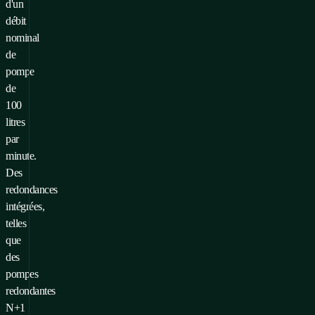
d'un
débit
nominal
de
pompe
de
100
litres
par
minute.
Des
redondances
intégrées,
telles
que
des
pompes
redondantes
N+1