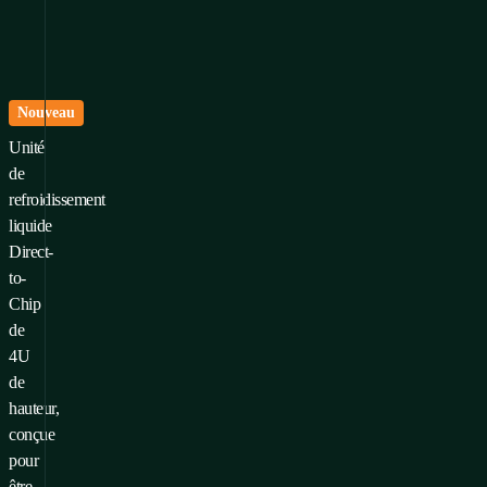
Nouveau
ur ajouter un produit à vos
Unité
voris, vous devez
Se connecter
de
S'inscrire
refroidissement
liquide
Direct-
to-
Chip
de
4U
de
hauteur,
conçue
pour
être