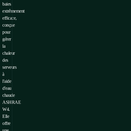
baies
extrêmement
efficace,
conçue
pour
gérer
la
chaleur
des
serveurs
à
l'aide
d'eau
chaude
ASHRAE
W4.
Elle
offre
une