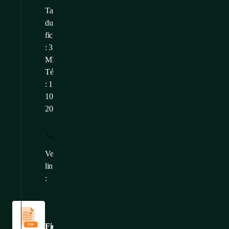
Taille
du
fichier
: 3,58
MB
Téléchargé
: 17.
10.
2025
TÉLÉCHARGER
AFFICHER:
/
: FR
FR
Versions
CS
,
EN
,
DE
linguistiques
:
Fiches
techniques
Fiche