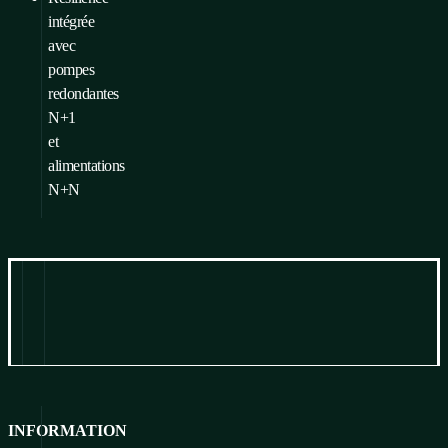
intégrée
avec
pompes
redondantes
N+1
et
alimentations
N+N
Information
Pour télécharger
INFORMATION