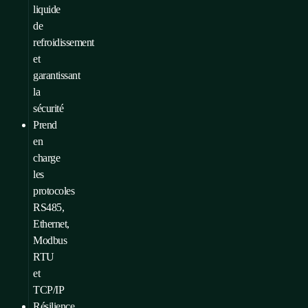
liquide
de
refroidissement
et
garantissant
la
sécurité
Prend
en
charge
les
protocoles
RS485,
Ethernet,
Modbus
RTU
et
TCP/IP
Résilience