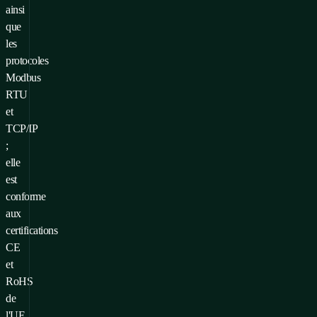
ainsi
que
les
protocoles
Modbus
RTU
et
TCP/IP
;
elle
est
conforme
aux
certifications
CE
et
RoHS
de
l'UE,