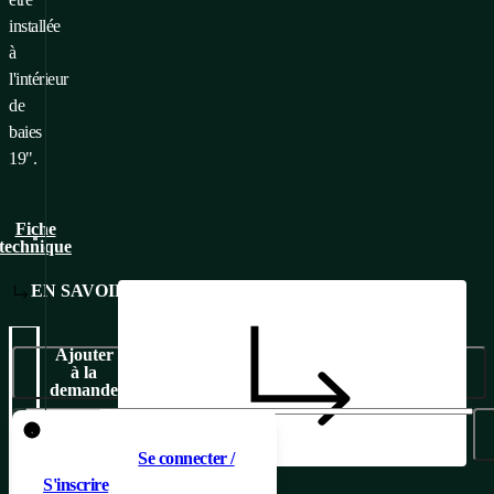
installée
à
l'intérieur
de
baies
19".
Fiche
technique
EN SAVOIR PLUS
Ajouter
à la
demande
Pour ajouter un produit au
Ajouté à la demande
panier, il faut
Se connecter /
S'inscrire