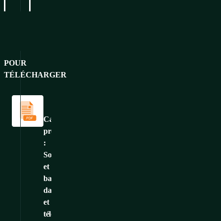
POUR
TÉLÉCHARGER
Catalogues
et
brochures
Catalogue
produits
:
Solutions
et
baies
data
et
télécoms