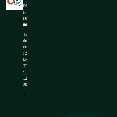
RMS-
I-
DE-
06
Taille
du
fichier
: 275,41
kB
Téléchargé
: 17.
12.
2024
TÉLÉCHARGER