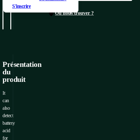
Ajouté à la demande
S'inscrire
Où nous trouver ?
Détecteur d’eau, corde de
détection
Aller à la demande
Présentation
du
produit
It
can
also
detect
battery
acid
for