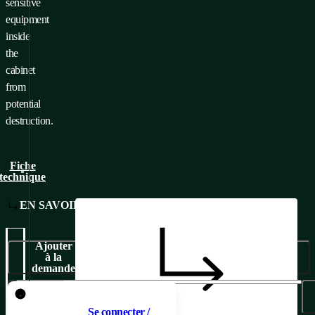
sensitive
equipment
inside
the
cabinet
from
potential
destruction.
Fiche
technique
EN SAVOIR PLUS
Ajouter
à la
demande
Pour ajouter un produit au
panier, il faut
Se connecter /