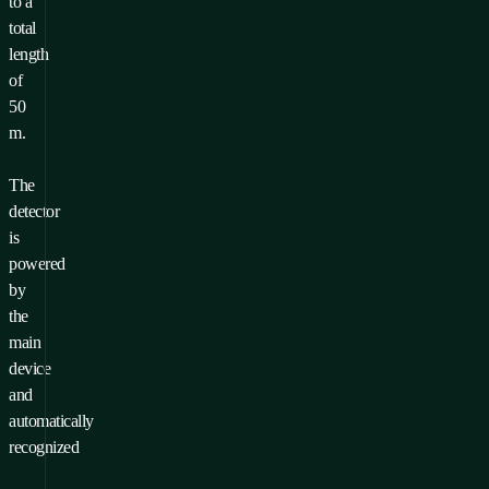
to a
total
length
of
50
m.
The
detector
is
powered
by
the
main
device
and
automatically
recognized