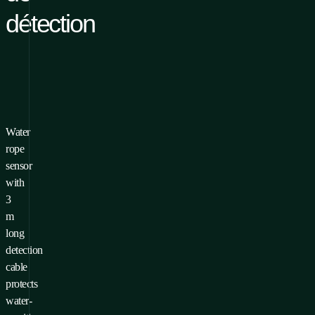
détection
Water
ur ajouter un produit à vos
rope
voris, vous devez
Se connecter
sensor
S'inscrire
with
3
m
long
detection
cable
protects
water-