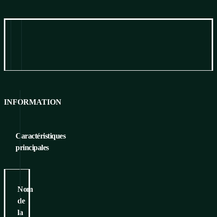
Information
Pour télécharger
INFORMATION
Caractéristiques
principales
Nom
de
la