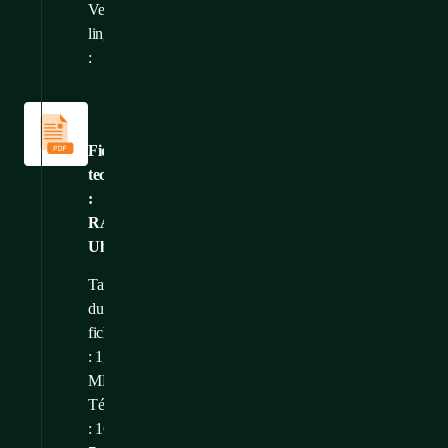
Versions
CS
,
EN
,
DE
linguistiques
:
Fiches
techniques
Fiche
technique
:
RAMOS
Ultra
Taille
du
fichier
: 1,85
MB
Téléchargé
: 16.