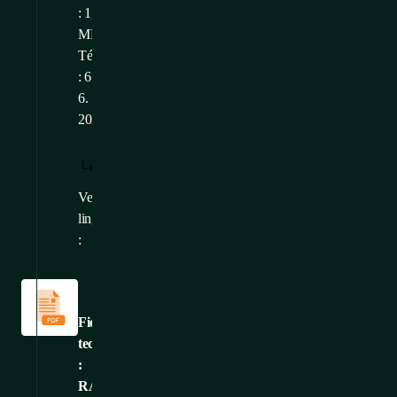
: 1,72
MB
Téléchargé
: 6.
6.
2025
TÉLÉCHARGER
AFFICHER:
/
: FR
FR
Versions
CS
,
EN
linguistiques
:
Fiches
techniques
Fiche
technique
:
RAMOS