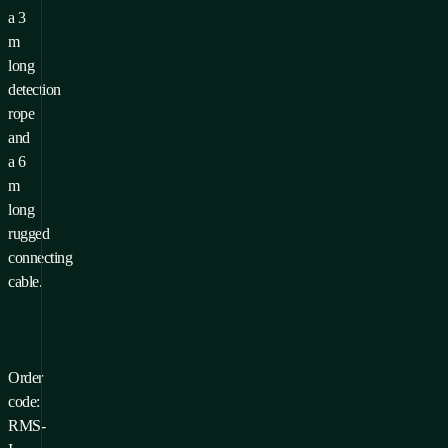
a 3
m
long
detection
rope
and
a 6
m
long
rugged
connecting
cable.
Order
code:
RMS-