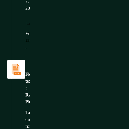
7.
2026
TÉLÉCHARGER
AFFICHER:
/
: FR
FR
Versions
CS
,
EN
,
DE
linguistiques
:
Fiches
techniques
Fiche
technique
:
RAMOS
Plus
Taille
du
fichier