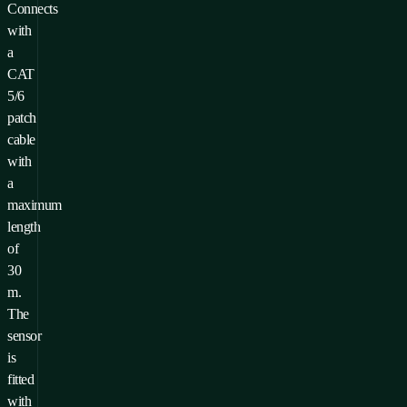
Connects
with
a
CAT
5/6
patch
cable
with
a
maximum
length
of
30
m.
The
sensor
is
fitted
with