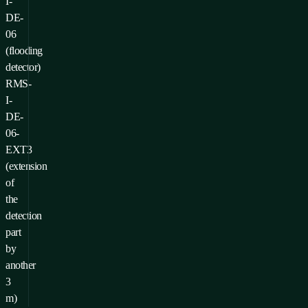
I-
DE-
06
(flooding
detector)
RMS-
I-
DE-
06-
EXT3
(extension
of
the
detection
part
by
another
3
m)