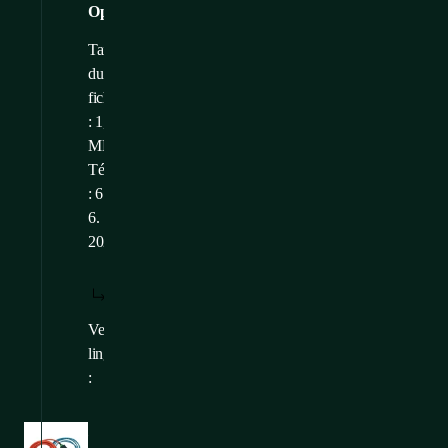
Optimax
Taille
du
fichier
: 1,78
MB
Téléchargé
: 6.
6.
2025
TÉLÉCHARGER
AFFICHER:
/
: FR
FR
Versions
CS
,
EN
linguistiques
:
Images