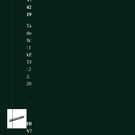
42-
19x10f_vertical_opened_WEB
Taille
du
fichier
: 155,92
kB
Téléchargé
: 21.
2.
2025
TÉLÉCHARGER
Images
HDWM-
VMR-