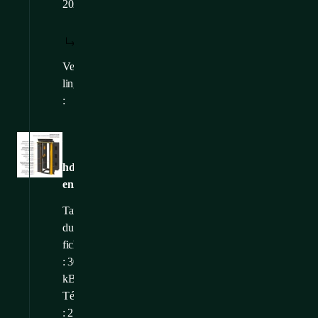
2025
TÉLÉCHARGER
AFFICHER:
/
: FR
FR
Versions
CS
,
EN
,
DE
linguistiques
:
Images
hdwm-
en2
Taille
du
fichier
: 301,45
kB
Téléchargé
: 21.