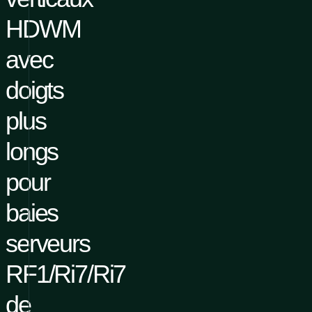
HDWM
avec
doigts
plus
longs
pour
baies
serveurs
RF1/Ri7/Ri7
de