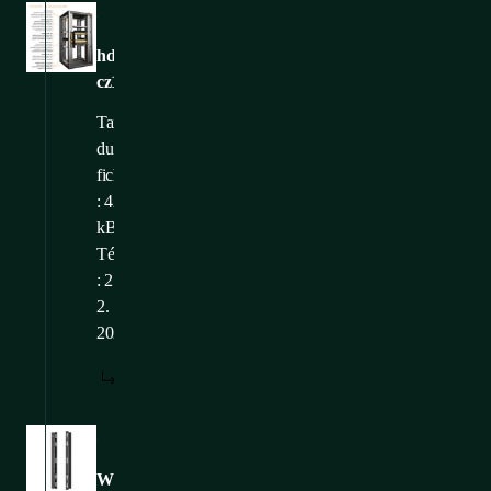
Images
hdwm-
cz1
Taille
du
fichier
: 427,42
kB
Téléchargé
: 21.
2.
2025
TÉLÉCHARGER
Images
WM-