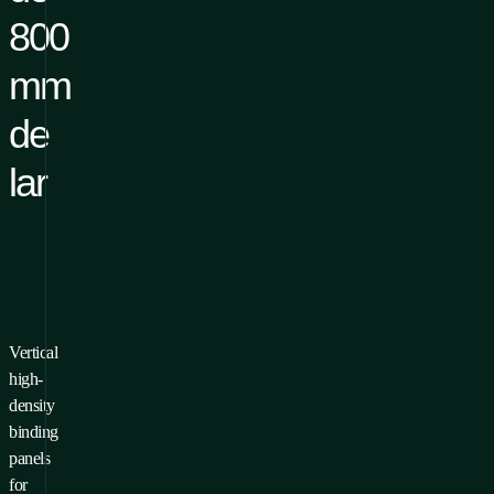
800
mm
de
lar
Vertical
ur ajouter un produit à vos
high-
voris, vous devez
Se connecter
density
S'inscrire
binding
panels
for