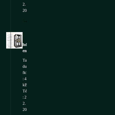
2.
2025
TÉLÉCHARGER
Images
hdwm-
en1
Taille
du
fichier
: 422,49
kB
Téléchargé
: 21.
2.
2025