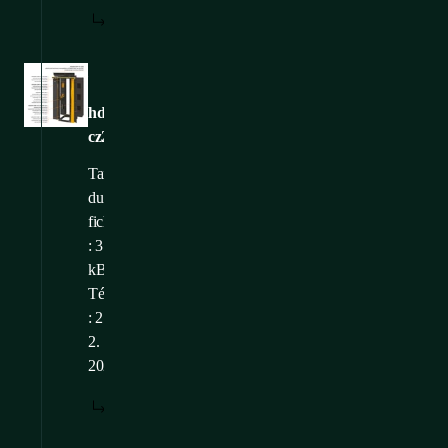
TÉLÉCHARGER
Images
hdwm-
cz2
Taille
du
fichier
: 312,23
kB
Téléchargé
: 21.
2.
2025
TÉLÉCHARGER