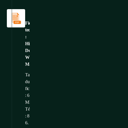
Fiches
techniques
Fiche
technique
:
High
Density
Wire
Management
Taille
du
fichier
: 6,11
MB
Téléchargé
: 8.
6.