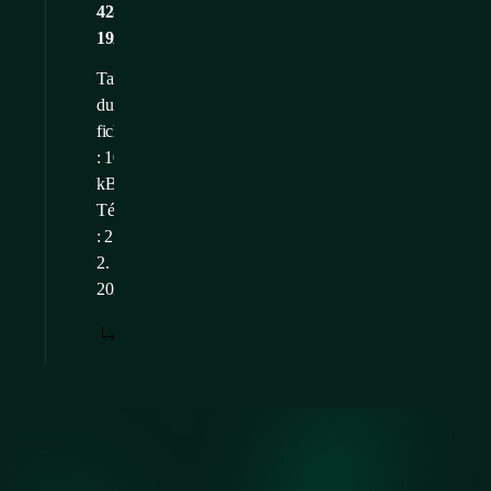
42-
19x10f_WEB
Taille
du
fichier
: 109,56
kB
Téléchargé
: 21.
2.
2025
TÉLÉCHARGER