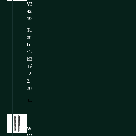
VMR-
42-
19x10f_vertical_WEB
Taille
du
fichier
: 142,59
kB
Téléchargé
: 21.
2.
2025
TÉLÉCHARGER
Images
WM-
VMR-