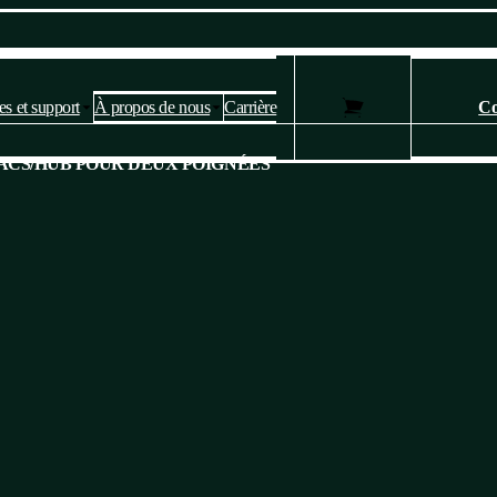
es et support
À propos de nous
Carrière
Co
Paramètres des cookies et de la
ACS
/
HUB POUR DEUX POIGNÉES
confidentialité
Ce site web utilise des cookies pour fournir des services, personnaliser
les publicités et analyser le trafic.
Veuillez confirmer que vous acceptez notre
politique en matière de
confidentialité et de cookies
. Vous pouvez modifier vos paramètres à
tout moment.
Oui, je suis d'accord