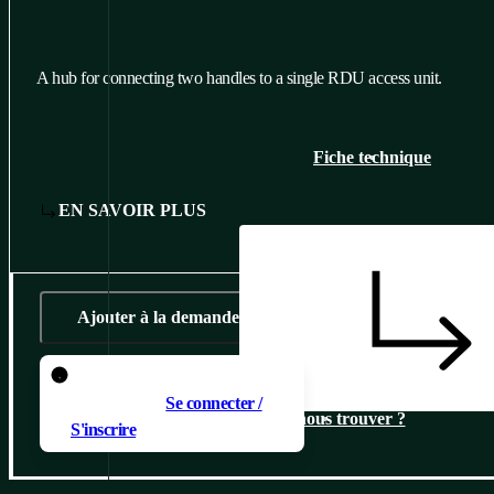
A hub for connecting two handles to a single RDU access unit.
Fiche technique
EN SAVOIR PLUS
Ajouter à la demande
Pour ajouter un produit au
panier, il faut
Se connecter /
Où nous trouver ?
S'inscrire