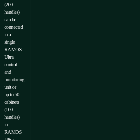
(200
handles)
can be
connected
to a
single
RAMOS
Ultra
control
and
monitoring
unit or
up to 50
cabinets
(100
handles)
to
RAMOS
Ultra