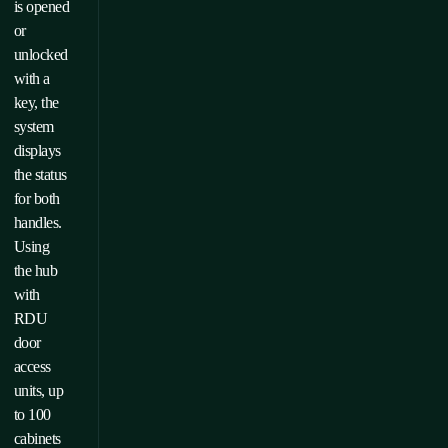
is opened
or
unlocked
with a
key, the
system
displays
the status
for both
handles.
Using
the hub
with
RDU
door
access
units, up
to 100
cabinets