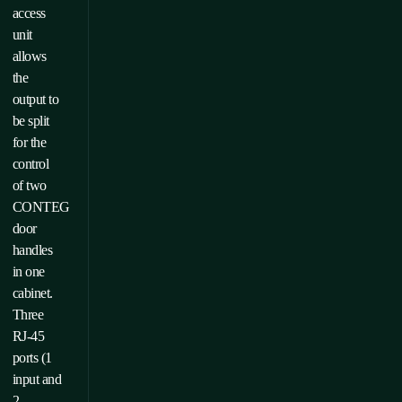
access
unit
allows
the
output to
be split
for the
control
of two
CONTEG
door
handles
in one
cabinet.
Three
RJ-45
ports (1
input and
2