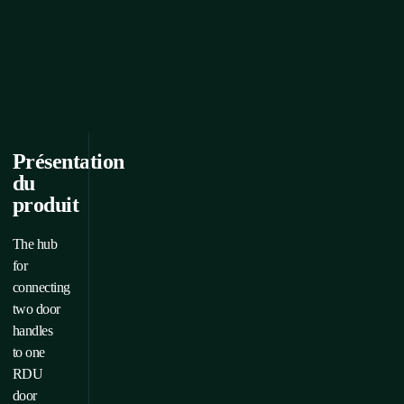
Présentation
du
produit
The hub
for
connecting
two door
handles
to one
RDU
door