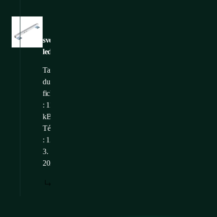
Images
svetlo-
led
Taille
du
fichier
: 119,35
kB
Téléchargé
: 12.
3.
2025
TÉLÉCHARGER