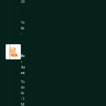
2026
TÉLÉCHARGER
AFFICHER:
/
: FR
FR
Versions
CS
,
EN
,
DE
linguistiques
:
Catalogues
et
brochures
Brochure
:
Armoires
extérieures
Taille
du
fichier
: 3,01
MB