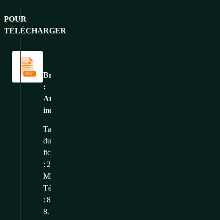
POUR
TÉLÉCHARGER
Catalogues
et
brochures
Brochure
:
Armoires
industrielles
Taille
du
fichier
: 2,25
MB
Téléchargé
: 8.
8.