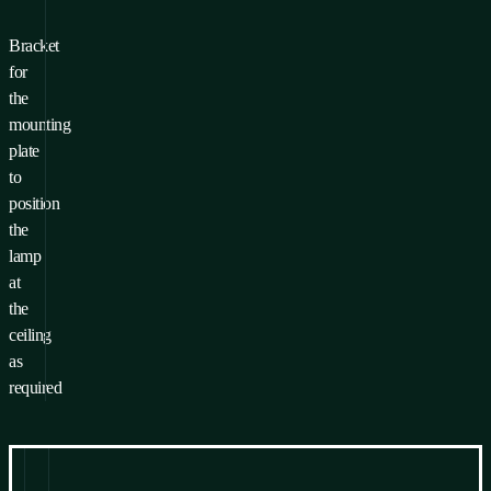
Bracket
for
the
mounting
plate
to
position
the
lamp
at
the
ceiling
as
required