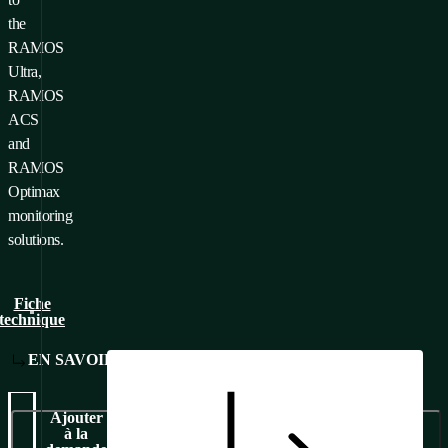
the
RAMOS
Ultra,
RAMOS
ACS
and
RAMOS
Optimax
monitoring
solutions.
Fiche
technique
EN SAVOIR PLUS
Ajouter
à la