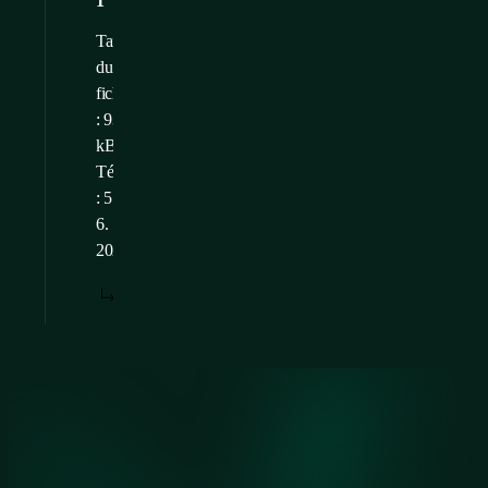
1
Taille
du
fichier
: 93,72
kB
Téléchargé
: 5.
6.
2026
TÉLÉCHARGER