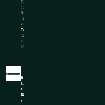
Taille
du
fichier
: 121,2
kB
Téléchargé
: 5.
6.
2026
TÉLÉCHARGER
Images
RAMOS-
Ultra-
EX-
I8_CONTEG-
2