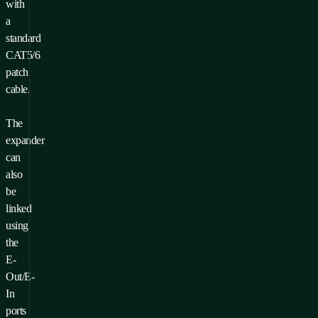
with
a
standard
CAT5/6
patch
cable.
The
expander
can
also
be
linked
using
the
E-
Out/E-
In
ports