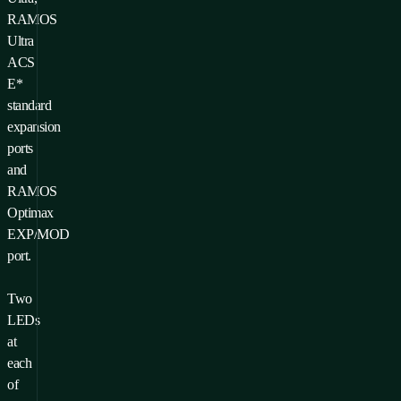
RAMOS
Ultra
ACS
E*
standard
expansion
ports
and
RAMOS
Optimax
EXP/MOD
port.
Two
LEDs
at
each
of