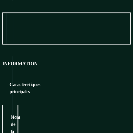
Information
Pour télécharger
INFORMATION
Caractéristiques
principales
Nom
de
la