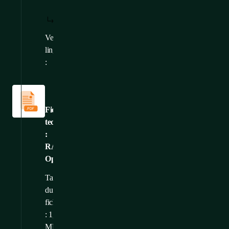
TÉLÉCHARGER
AFFICHER:
/
: FR
FR
Versions
CS
,
EN
,
DE
linguistiques
:
Fiches
techniques
Fiche
technique
:
RAMOS
Optimax
Taille
du
fichier
: 1,78
MB