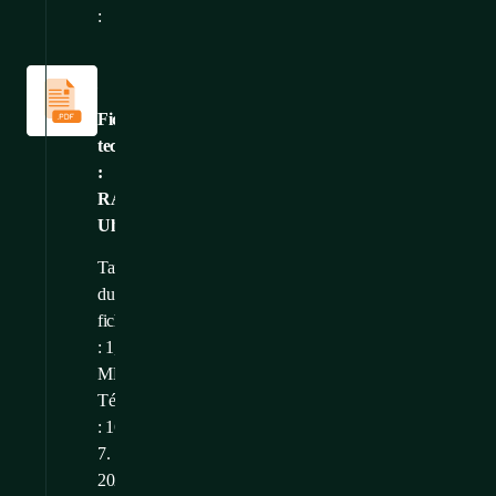
:
Fiches
techniques
Fiche
technique
:
RAMOS
Ultra
Taille
du
fichier
: 1,85
MB
Téléchargé
: 16.
7.
2026