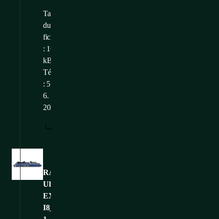
Taille
du
fichier
: 165,48
kB
Téléchargé
: 5.
6.
2026
TÉLÉCHARGER
Images
RAMOS-
Ultra-
EX-
I8_CONTEG-