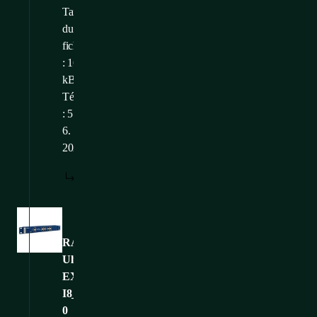
Taille
du
fichier
: 169,73
kB
Téléchargé
: 5.
6.
2026
TÉLÉCHARGER
Images
RAMOS-
Ultra-
EX-
I8_CONTEG-
0