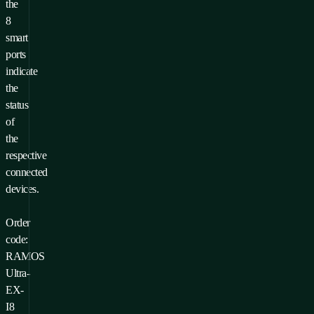
the
8
smart
ports
indicate
the
status
of
the
respective
connected
devices.
Order
code:
RAMOS
Ultra-
EX-
I8