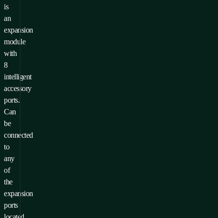
is
an
expansion
module
with
8
intelligent
accessory
ports.
Can
be
connected
to
any
of
the
expansion
ports
located