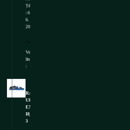
Téléchargé
: 6.
6.
2025
TÉLÉCHARGER
AFFICHER:
/
: FR
FR
Versions
CS
,
EN
linguistiques
:
Images
RAMOS-
Ultra-
EX-
I8_CONTEG-
3