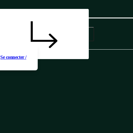
 un produit au
t
Se connecter /