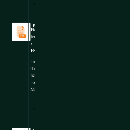
/
linguistiques
: FR
FR
:
Fiches techniques
Fiche
technique
:
FSE
Taille
Téléchargé
du
: 11. 6.
fichier
2025
: 6,03
MB
Versions
CS
,
TÉLÉCHARGER
AFFICHER:
/
linguistiques
: FR
FR
: