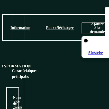
Ajouter
Information
Pour télécharger
à la
demande
Pour ajouter
panier, il fau
S'inscrire
INFORMATION
Caractéristiques
principales
Nom
Side
de
panels