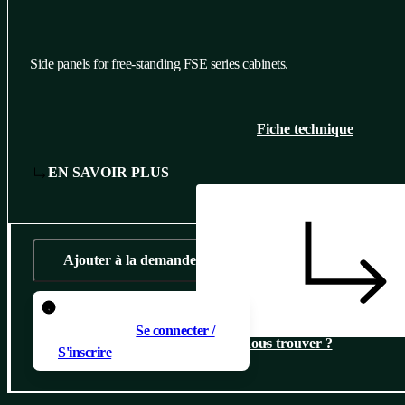
Side panels for free-standing FSE series cabinets.
Fiche technique
EN SAVOIR PLUS
Ajouter à la demande
Pour ajouter un produit au
panier, il faut
Se connecter /
Où nous trouver ?
S'inscrire