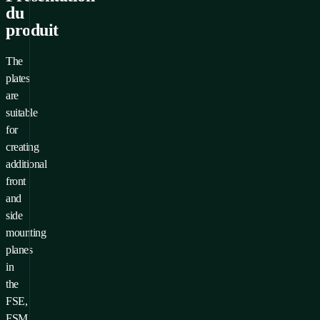
du
produit
The
plates
are
suitable
for
creating
additional
front
and
side
mounting
planes
in
the
FSE,
FSM,