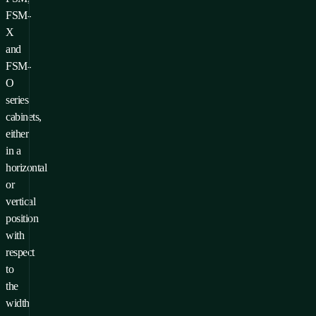
FSM-
X
and
FSM-
O
series
cabinets,
either
in a
horizontal
or
vertical
position
with
respect
to
the
width