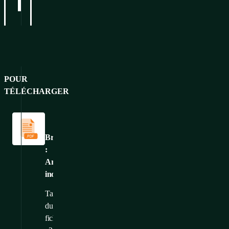
POUR
TÉLÉCHARGER
Catalogues
et
brochures
Brochure
:
Armoires
industrielles
Taille
du
fichier