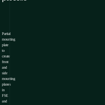
Partial
ur ajouter un produit à vos
mounting
voris, vous devez
Se connecter
plate
S'inscrire
to
create
front
and
side
mounting
planes
in
FSE
and