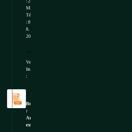
: 2,25
MB
Téléchargé
: 8.
8.
2026
TÉLÉCHARGER
AFFICHER:
/
: FR
FR
Versions
CS
,
EN
,
DE
linguistiques
:
Catalogues
et
brochures
Brochure
:
Armoires
extérieures