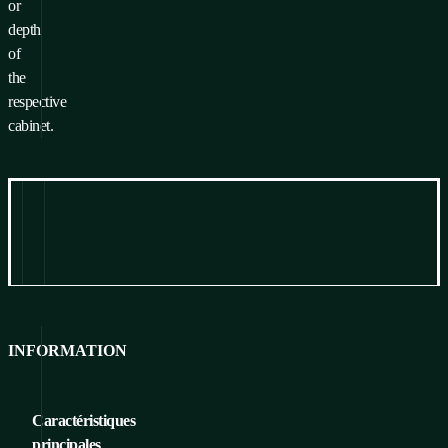
or
depth
of
the
respective
cabinet.
Information
Pour télécharger
INFORMATION
Caractéristiques
principales