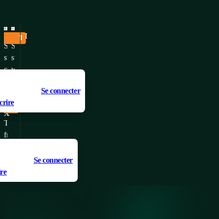
FSE
FSM
Tôle d'acier, possibilité de raccordement en ligne
Tôle d'acier, panneaux latéraux intégrés
Sheet
Sheet
steel
steel
cabinets
with
uter un produit à vos
ajouter un produit à vos
in
side
DETAIL
DETAIL
 vous devez
is, vous devez
Se connecter
Se connecter
one-
panels
ire
scrire
and
integrated
FSM-
Acier inoxydable, panneaux latéraux intégrés
X
two-
in
The
door
the
free-
designs
frame,
standing
uter un produit à vos
with
one-
FSM-
DETAIL
 vous devez
Se connecter
a
door
X
ire
load
and
stainless
capacity
two-
steel
of
door
cabinets
up
versions,
have