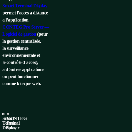
Smart Terminal Display
permet l’acces a distance
a l’application
CONTEG Pro Server —
Logiciel de gestion
(pour
la gestion centralisée,
la surveillance
environnementale et
le contrôle d’acces),
a d’autres applications
ou peut fonctionner
comme kiosque web.
Smart
CONTEG
Terminal
Pro
Display
Server