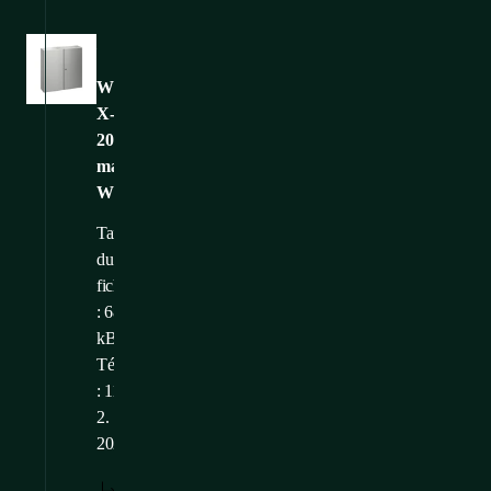
Images
WME-
X-
201003-
main-
WEB
Taille
du
fichier
: 68,18
kB
Téléchargé
: 11.
2.
2025
TÉLÉCHARGER