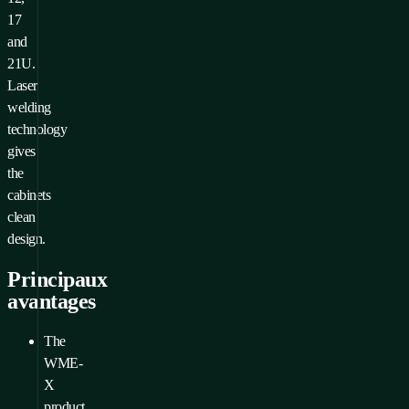
17
and
21U.
Laser
welding
technology
gives
the
cabinets
clean
design.
Principaux
avantages
The
WME-
X
product