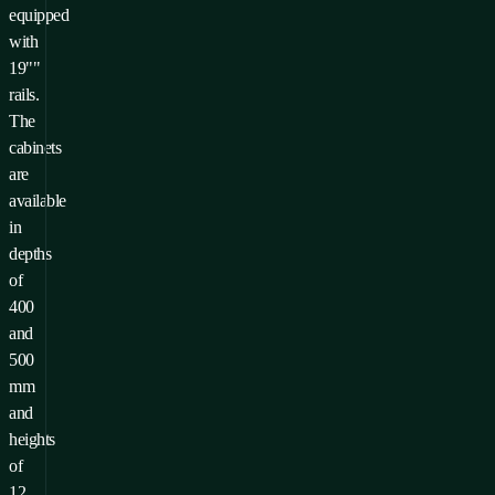
equipped
with
19""
rails.
The
cabinets
are
available
in
depths
of
400
and
500
mm
and
heights
of
12,