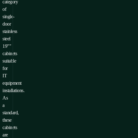
category
of
single-
door
stainless
steel
19""
cabinets
suitable
for
IT
equipment
installations.
As
a
standard,
these
cabinets
are