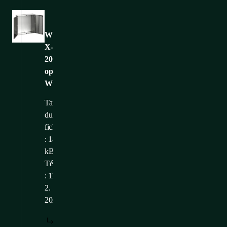
Images
WME-
X-
201003-
opened-
WEB
Taille
du
fichier
: 187,16
kB
Téléchargé
: 11.
2.
2025
TÉLÉCHARGER