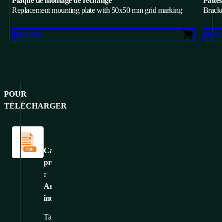
Plaque de montage de rechange
Pattes
Replacement mounting plate with 50x50 mm grid marking
Bracke
DETAIL
DET
POUR
TÉLÉCHARGER
Catalogues
et
brochures
Catalogue
produits
:
Armoires
industrielles
Taille