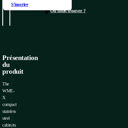
S'inscrire
Où nous trouver ?
Présentation
du
produit
The
WME-
X
compact
stainless
steel
cabinets