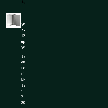
TÉLÉCHARGER
Images
WME-
X-
120803-
opened-
WEB
Taille
du
fichier
: 180,82
kB
Téléchargé
: 11.
2.
2025