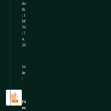
du
fichier
: 14,68
MB
Téléchargé
: 7.
4.
2025
TÉLÉCHARGER
AFFICHER:
/
: FR
FR
Versions
CS
,
EN
,
DE
linguistiques
:
Fiches
techniques
Fiche
technique