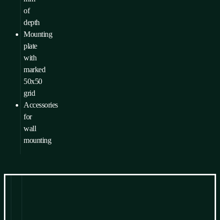
of
depth
Mounting
plate
with
marked
50x50
grid
Accessories
for
wall
mounting
Information
Pour télécharger