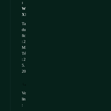
:
WME-
X19
Taille
du
fichier
: 2,07
MB
Téléchargé
: 21.
5.
2025
TÉLÉCHARGER
AFFICHER:
/
: FR
FR
Versions
CS
,
EN
linguistiques
: