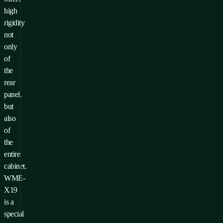
high
rigidity
not
only
of
the
rear
panel,
but
also
of
the
entire
cabinet.
WME-
X19
is a
special