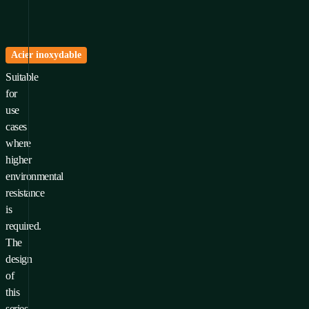
Acier inoxydable
ur ajouter un produit à vos
Suitable
voris, vous devez
Se connecter
for
S'inscrire
use
cases
where
higher
environmental
resistance
is
required.
The
design
of
this
series