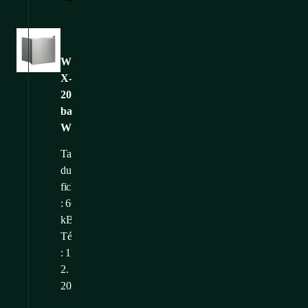
Images
WME-
X-
201003-
back-
WEB
Taille
du
fichier
: 66,01
kB
Téléchargé
: 11.
2.
2025