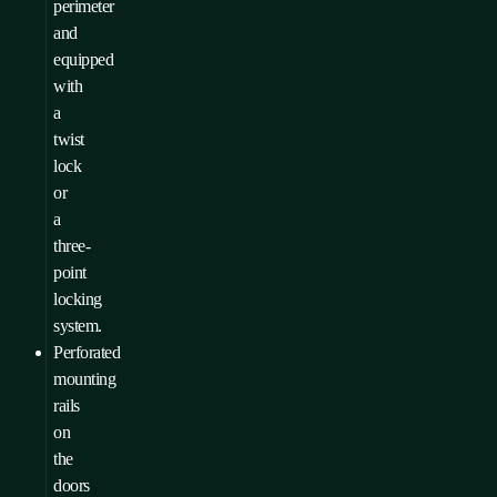
perimeter
and
equipped
with
a
twist
lock
or
a
three-
point
locking
system.
Perforated
mounting
rails
on
the
doors