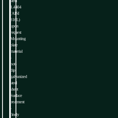
steel
1.4404
(AISI
316L)
upon
request
Mounting
plate
material
-
hot-
dip
galvanized
steel
sheet
Surface
treatment
-
finely