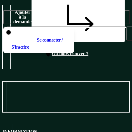
Ajouter
à la
demande
Pour ajouter un produit au
panier, il faut
Se connecter /
S'inscrire
Où nous trouver ?
Information
Pour télécharger
INFORMATION