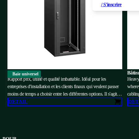
/ S'inscrire
iSEVEN Ri7
Bâtir
Baie universel
Rapport prix, utilité et qualité imbattable. Idéal pour les
Heavy-
entreprises d'installation et les clients finaux qui veulent passer
wherev
moins de temps a choisir entre les différentes options. Il s'agit
cablin
d'un baie polyvalent d'une capacité de charge allant jusqu'a
DETAIL
DET
800 kg.
POUR