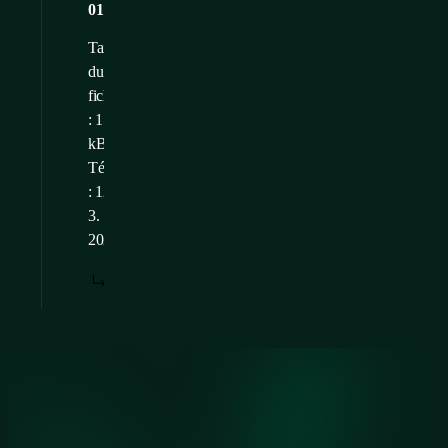
01
Taille
du
fichier
: 15,04
kB
Téléchargé
: 12.
3.
2025
TÉLÉCHARGER