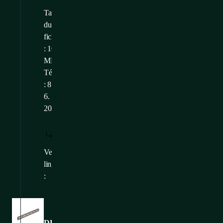
Taille
du
fichier
: 10,49
MB
Téléchargé
: 8.
6.
2025
TÉLÉCHARGER
AFFICHER:
/
: FR
FR
Versions
CS
,
EN
linguistiques
:
Images
DP-