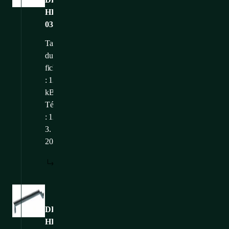
HR-
03
Taille
du
fichier
: 134,25
kB
Téléchargé
: 12.
3.
2025
TÉLÉCHARGER
Images
DP-
HR-