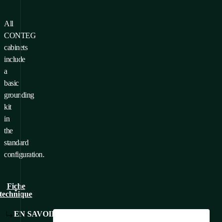
All
ur ajouter un produit à vos
CONTEG
voris, vous devez
Se connecter
cabinets
S'inscrire
include
a
basic
grounding
kit
in
the
standard
configuration.
Fiche
technique
EN SAVOIR PLUS