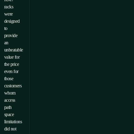
racks
were
designed
to
provide
an
unbeatable
value for
the price
even for
those
customers
whom
access
path
space
limitations
did not