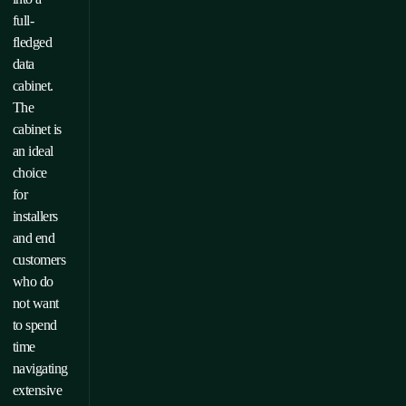
full-
fledged
data
cabinet.
The
cabinet is
an ideal
choice
for
installers
and end
customers
who do
not want
to spend
time
navigating
extensive