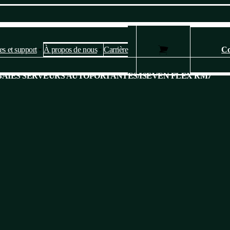
es et support
À propos de nous
Carrière
Co
Paramètres des cookies et de la
BAIES SERVEURS AUTOPORTANTES
confidentialité
/
ISEVEN FLEX RM7
Ce site web utilise des cookies pour fournir des services, personnaliser
les publicités et analyser le trafic.
Veuillez confirmer que vous acceptez notre
politique en matière de
confidentialité et de cookies
. Vous pouvez modifier vos paramètres à
tout moment.
Oui, je suis d'accord